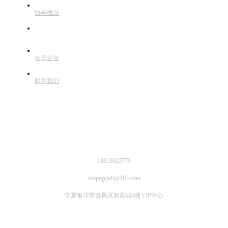
协会概况
动态信息
会员企业
联系我们
联系方式
18813023770
nxqnqyjxh@163.com
宁夏银川市金凤区阅彩城4楼VIP中心
微信公众号