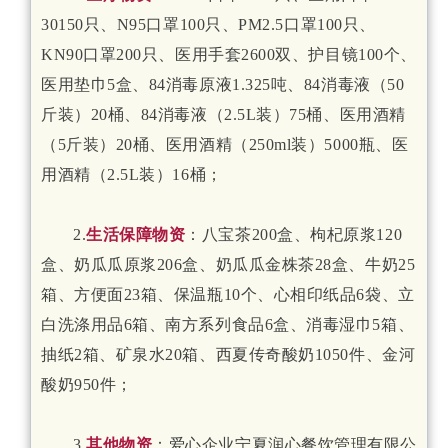
30150只、N95口罩100只、PM2.5口罩100只、
KN90口罩200只、医用手套2600双、护目镜100个、
医用垫巾5盒、84消毒原液1.325吨、84消毒液（50
斤装）20桶、84消毒液（2.5L装）75桶、医用酒精
（5斤装）20桶、医用酒精（250ml装）5000瓶、医
用酒精（2.5L装）16桶；
2.
生活保障物资
：八宝茶200盒、枸杞原浆120
盒、奶瓜瓜原浆206盒、奶瓜瓜金株茶28盒、牛奶25
箱、方便面23箱、保温瓶10个、心相印纸品6袋、立
白洗涤用品6箱、南方系列食品6盒、消毒湿巾5箱、
抽纸2箱、矿泉水20箱、西夏传奇酸奶1050件、金河
酸奶950件；
3.
其他物资
：爱心企业宁夏润心餐饮管理有限公